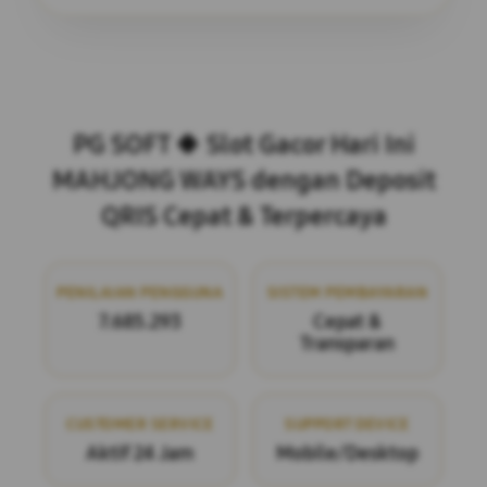
Layer Popup Close
PG SOFT 🍀 Slot Gacor Hari Ini
MAHJONG WAYS dengan Deposit
QRIS Cepat & Terpercaya
PENILAIAN PENGGUNA
SISTEM PEMBAYARAN
7.685.293
Cepat &
Transparan
CUSTOMER SERVICE
SUPPORT DEVICE
Aktif 24 Jam
Mobile/Desktop