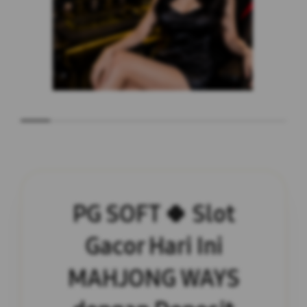
PG SOFT 🍀 Slot
Gacor Hari Ini
MAHJONG WAYS