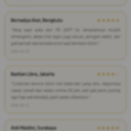
Bernadya Alwi, Bengkulu
★★★★★
"Yang saya suka dari PG SOFT itu tampilannya mudah
dimengerti, akses link login juga lancar, jaringan stabil, dan
gak pernah ada kendala error saat bermain disini."
2026-04-20
Bastian Libra, Jakarta
★★★★☆
"Customer service disini tuh beda dari yang lain, responnya
cepat, ramah dan selalu online 24 jam, jadi gak perlu pusing
lagi tiap ada kendala, pasti selalu dibantuin."
2026-04-22
Aldi Maldini, Surabaya
★★★★★