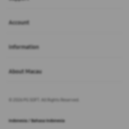
Buka
Account
Buka
Information
Buka
About Macau
© 2026 PG SOFT. All Rights Reserved.
Indonesia / Bahasa Indonesia