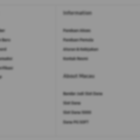
Information
ber
Panduan Akses
n Baru
Panduan Pemula
ord
Aturan & Kebijakan
ansaksi
Kontak Resmi
ifikasi
About Macau
P
Bandar Judi Slot Dana
Slot Dana
Slot Dana 5000
Dana PG SOFT