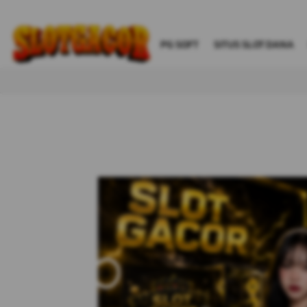
Skip
to
content
PG SOFT
SITUS SLOT DANA
Buka Info Lebih Lanjut