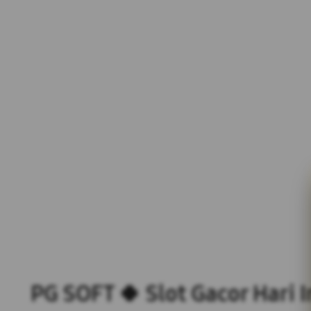
Layer Popup Close
PG SOFT 🍀 Slot Gacor Hari