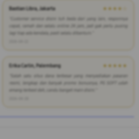
Bastian Libra, Jakarta
★★★★☆
"Customer service disini tuh beda dari yang lain, responnya
cepat, ramah dan selalu online 24 jam, jadi gak perlu pusing
lagi tiap ada kendala, pasti selalu dibantuin."
2026-04-22
Erika Carlin, Palembang
★★★★★
"Salah satu situs dana terbesar yang menyediakan pasaran
resmi, lengkap dan banyak promo bonusnya, PG SOFT udah
emang terbest deh, candu banget main disini."
2026-04-28