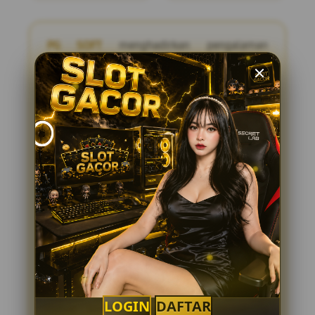
PG SOFT
menghadirkan pengalaman
bermain slot online dengan kemudahan
deposit mulai dari 5000 melalui DANA.
Nikmati beragam pilihan permainan dari
provider populer, didukung proses transaksi
yang cepat, tampilan yang responsif, dan
layanan pelanggan yang siap membantu
selama 24 jam. Dengan akses yang mudah di
berbagai perangkat serta pembaruan
permainan secara berkala, PG SOFT menjadi
pilihan bagi Anda yang ingin menikmati
hiburan slot online dengan nyaman dan
praktis.
Salah satu faktor menarik lainnya ialah situs
ini menghadirkan permainan
situs dana
dan
permainan modern
Slot deposit Dana
yang
sudah cukup populer di berbagai penjuru
indonesia karena memiliki rasio
kemenangan hingga 98% tentunya ini
menjadi daya tarik cukup kuat sehingga
LOGIN
DAFTAR
cukup banyak pemain yang bergabung