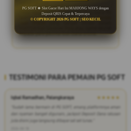
setiap harinya.
PG SOFT 🍀 Slot Gacor Hari Ini MAHJONG WAYS dengan
Tidak hanya menjadi penyedia situs Dana PG
Deposit QRIS Cepat & Terpercaya
SOFT juga memiliki julukan lain yaitu
Bandar
© COPYRIGHT 2026 PG SOFT | SEO KECIL
Judi Online
yang sangat berani dalam
memberikan bocoran Pola atau Game akurat
kepada para pecinta Slot Dana online.
TESTIMONI PARA PEMAIN PG SOFT
Iqbal Ramadhan, Palangkaraya
★★★★★
"Sudah lama bermain di PG SOFT, emang platformnya aman
dan nyaman banget digunain, jackpot Deposit Dana ratusan
juta disini juga langsung dibayar sat set lunas."
2026-04-18