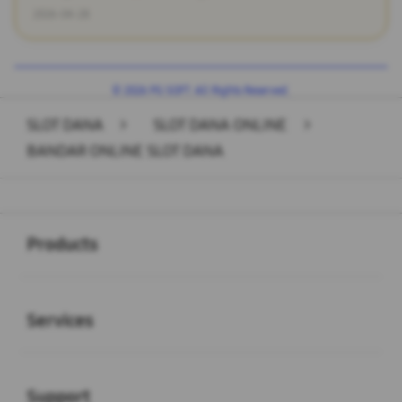
2026-04-28
© 2026 PG SOFT. All Rights Reserved.
SLOT DANA
>
SLOT DANA ONLINE
>
BANDAR ONLINE SLOT DANA
Buka
Footer Navigation
Products
Buka
Services
Buka
Support