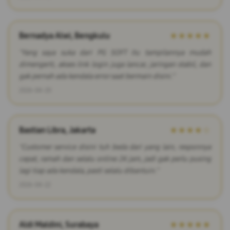
Bernadya Alwi, Bengkulu
★★★★★
"Yang saya suka dari PG SOFT itu tampilannya mudah
dimengerti, akses link login juga lancar, jaringan stabil, dan
gak pernah ada kendala error saat bermain disini."
2026-04-20
Bastian Libra, Jakarta
★★★★☆
"Customer service disini tuh beda dari yang lain, responnya
cepat, ramah dan selalu online 24 jam, jadi gak perlu pusing
lagi tiap ada kendala, pasti selalu dibantuin."
2026-04-22
Aldi Maldini, Surabaya
★★★★★