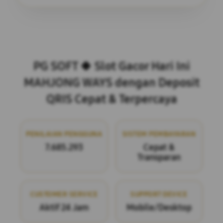
Layer Popup Close
PG SOFT 🍀 Slot Gacor Hari Ini
MAHJONG WAYS dengan Deposit
QRIS Cepat & Terpercaya
PENILAIAN PENGGUNA
SISTEM PEMBAYARAN
7.685.293
Cepat &
Transparan
CUSTOMER SERVICE
SUPPORT DEVICE
Aktif 24 Jam
Mobile/Desktop