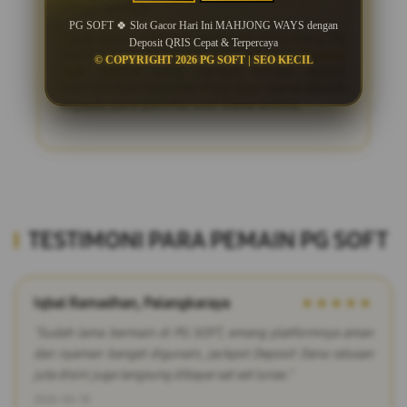
setiap harinya.
PG SOFT 🍀 Slot Gacor Hari Ini MAHJONG WAYS dengan
Tidak hanya menjadi penyedia situs Dana PG
Deposit QRIS Cepat & Terpercaya
SOFT juga memiliki julukan lain yaitu
Bandar
© COPYRIGHT 2026 PG SOFT | SEO KECIL
Judi Online
yang sangat berani dalam
memberikan bocoran Pola atau Game akurat
kepada para pecinta Slot Dana online.
TESTIMONI PARA PEMAIN PG SOFT
Iqbal Ramadhan, Palangkaraya
★★★★★
"Sudah lama bermain di PG SOFT, emang platformnya aman
dan nyaman banget digunain, jackpot Deposit Dana ratusan
juta disini juga langsung dibayar sat set lunas."
2026-04-18