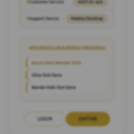
Customer Service
Aktif 24 Jam
Support Device
Mobile/Desktop
KEUNGGULAN & BONUS MENARIK
Bonus New Member 50%
Situs Slot Dana
Bandar Hoki Slot Dana
LOGIN
DAFTAR