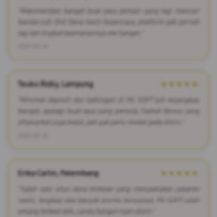
"Rekomendasi banget buat para pemain yang lagi mencari
bandar judi Slot Dana resmi terpercaya, platform gak pernah
lag dan tingkat keamanannya oke banget."
2026-04-24
Teuku Rizky, Lampung
★★★★★
"Minimal deposit dan bettingan di PG SOFT tuh terjangkau
banget, apalagi buat saya yang pemula, hadiah Bonus yang
ditawarkan juga besar, jadi gak perlu modal gede disini."
2026-04-26
Erika Carlin, Palembang
★★★★★
"Salah satu situs dana terbesar yang menyediakan pasaran
resmi, lengkap dan banyak promo bonusnya, PG SOFT udah
emang terbest deh, candu banget main disini."