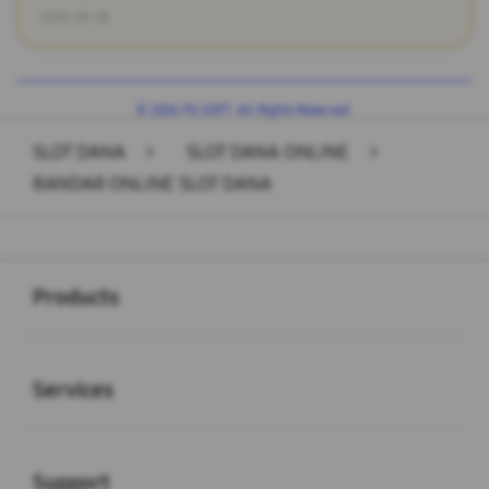
2026-04-28
© 2026 PG SOFT. All Rights Reserved.
SLOT DANA
>
SLOT DANA ONLINE
>
BANDAR ONLINE SLOT DANA
Buka
Footer Navigation
Products
Buka
Services
Buka
Support