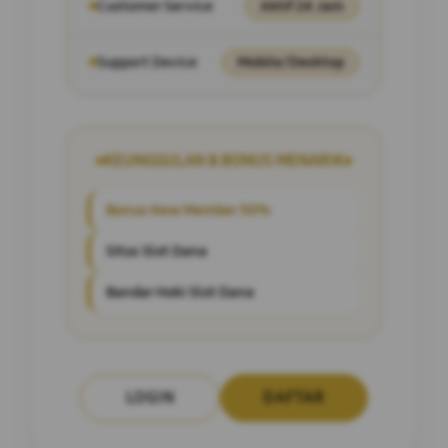
Customer Service
Aktif 24 Jam
Support Device
Mobile/Desktop
KEUNGGULAN & BONUS MENARIK
Bonus New Member 50%
Situs Slot Dana
Bandar Hoki Slot Dana
LOGIN
DAFTAR