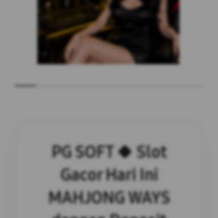
PG SOFT 🍀 Slot
Gacor Hari Ini
MAHJONG WAYS