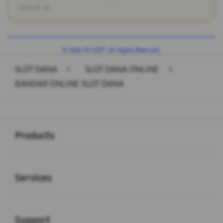
2026-04-28
© 2026 PG SOFT. All Rights Reserved.
SLOT DANA
>
SLOT DANA ONLINE
>
BANDAR ONLINE SLOT DANA
Buka
Footer Navigation
Products
Buka
Services
Buka
Support