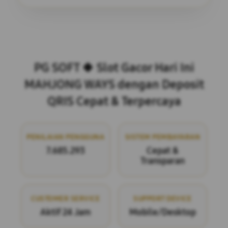
Layer Popup Close
PG SOFT 🍀 Slot Gacor Hari Ini
MAHJONG WAYS dengan Deposit
QRIS Cepat & Terpercaya
PENILAIAN PENGGUNA
SISTEM PEMBAYARAN
7.685.293
Cepat &
Transparan
CUSTOMER SERVICE
SUPPORT DEVICE
Aktif 24 Jam
Mobile/Desktop