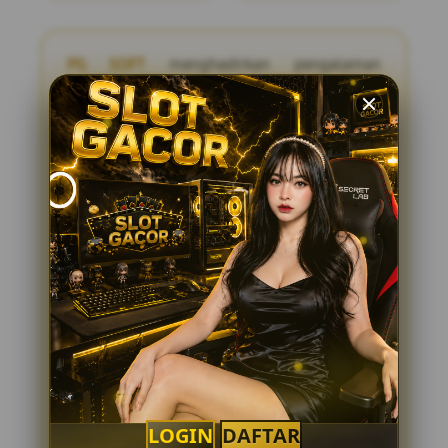
PG SOFT
menghadirkan pengalaman
bermain slot online dengan kemudahan
deposit mulai dari 5000 melalui DANA.
Nikmati beragam pilihan permainan dari
provider populer, didukung proses transaksi
yang cepat, tampilan yang responsif, dan
layanan pelanggan yang siap membantu
selama 24 jam. Dengan akses yang mudah di
berbagai perangkat serta pembaruan
permainan secara berkala, PG SOFT menjadi
pilihan bagi Anda yang ingin menikmati
hiburan slot online dengan nyaman dan
praktis.
Salah satu faktor menarik lainnya ialah situs
ini menghadirkan permainan
situs dana
dan
permainan modern
Slot deposit Dana
yang
sudah cukup populer di berbagai penjuru
indonesia karena memiliki rasio
kemenangan hingga 98% tentunya ini
menjadi daya tarik cukup kuat sehingga
LOGIN
DAFTAR
cukup banyak pemain yang bergabung