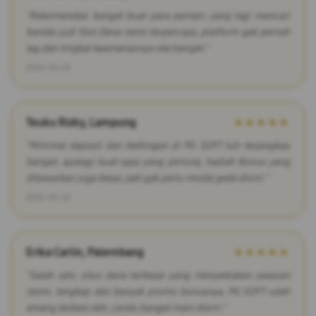
"Rekomendasi banget buat para pemain yang lagi mencari
bandar judi Slot Dana resmi terpercaya, platform gak pernah
lag dan tingkat keamanannya oke banget."
2026-04-24
Teuku Rizky, Lampung
★★★★★
"Minimal deposit dan bettingan di PG SOFT tuh terjangkau
banget, apalagi buat saya yang pemula, hadiah Bonus yang
ditawarkan juga besar, jadi gak perlu modal gede disini."
2026-04-26
Erika Carlin, Palembang
★★★★★
"Salah satu situs dana terbesar yang menyediakan pasaran
resmi, lengkap dan banyak promo bonusnya, PG SOFT udah
emang terbest deh, candu banget main disini."