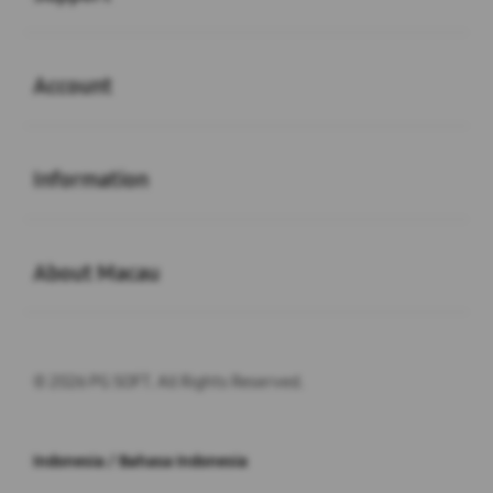
Buka
Account
Buka
Information
Buka
About Macau
© 2026 PG SOFT. All Rights Reserved.
Indonesia / Bahasa Indonesia