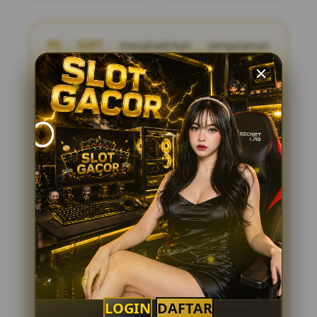
PG SOFT
menghadirkan pengalaman
bermain slot online dengan kemudahan
deposit mulai dari 5000 melalui DANA.
Nikmati beragam pilihan permainan dari
provider populer, didukung proses transaksi
yang cepat, tampilan yang responsif, dan
layanan pelanggan yang siap membantu
selama 24 jam. Dengan akses yang mudah di
berbagai perangkat serta pembaruan
permainan secara berkala, PG SOFT menjadi
pilihan bagi Anda yang ingin menikmati
hiburan slot online dengan nyaman dan
praktis.
Salah satu faktor menarik lainnya ialah situs
ini menghadirkan permainan
situs dana
dan
permainan modern
Slot deposit Dana
yang
sudah cukup populer di berbagai penjuru
indonesia karena memiliki rasio
kemenangan hingga 98% tentunya ini
menjadi daya tarik cukup kuat sehingga
LOGIN
DAFTAR
cukup banyak pemain yang bergabung