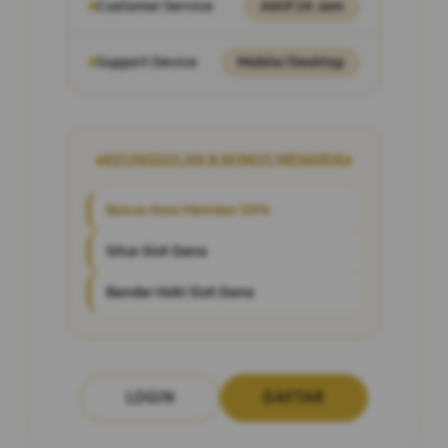
Customer Service
Aktif 24 Jam
Support Device
Mobile/Desktop
KEUNGGULAN & BONUS MENARIK
Bonus New Member 50%
Situs Slot Dana
Bandar Hoki Slot Dana
LOGIN
DAFTAR