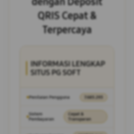
dengan Deposit
QRIS Cepat &
Terpercaya
INFORMASI LENGKAP
SITUS PG SOFT
Penilaian Pengguna
7.685.293
Sistem
Cepat &
Pembayaran
Transparan